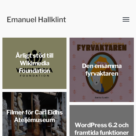
Emanuel Hallklint
Slå
på/av
meny
Årligt stöd till
Wikimedia
Den ensamma
Foundation
fyrvaktaren
Filmer för Carl Eldhs
Ateljémuseum
WordPress 6.2 och
framtida funktioner