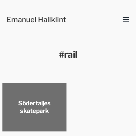
Emanuel Hallklint
Slå
på/av
meny
#rail
Södertaljes
skatepark