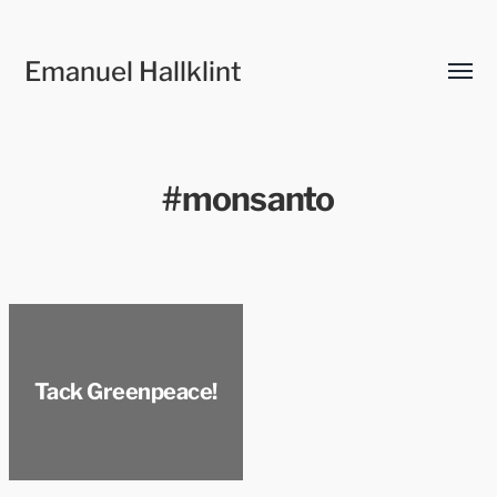
Emanuel Hallklint
Slå
på/av
meny
#monsanto
Tack Greenpeace!