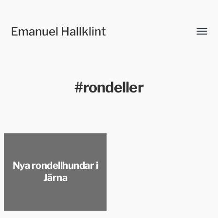
Emanuel Hallklint
Slå
på/av
meny
#rondeller
Nya rondellhundar i
Järna